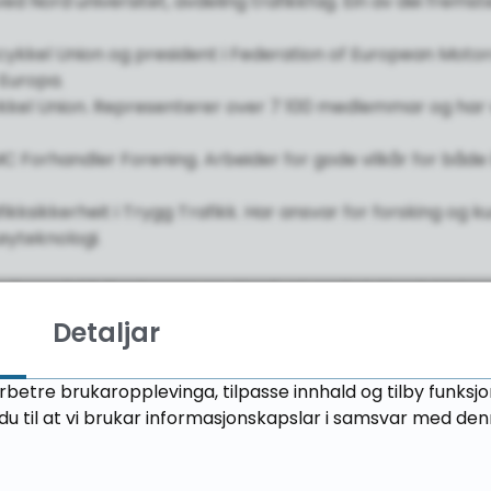
ed Nord universitet, avdeling trafikkfag. Ein av dei frem
rcykkel Union og president i Federation of European Motor
 Europa.
cykkel Union. Representerer over 7 100 medlemmar og har v
 MC Forhandler Forening. Arbeider for gode vilkår for både
ikksikkerheit i Trygg Trafikk. Har ansvar for forsking o
øyteknologi.
 Romsdal fylkeskommune, Nord universitet, Norsk Motor
Detaljar
rbetre brukaropplevinga, tilpasse innhald og tilby funksj
u til at vi brukar informasjonskapslar i samsvar med den
une