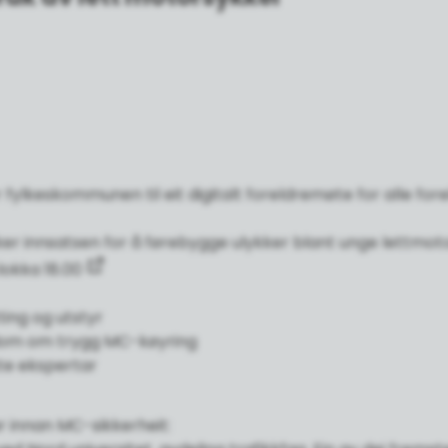
er fylkeskommunen til eit digitalt foreldremøte for alle fo
 innsatsen for å førebygge ulykker blant unge lettmotor
lokka 18.00
ting og utstyr
ngdom om trygg MC-køyring
te ekspertar
ar innan MC-sikkerheit: