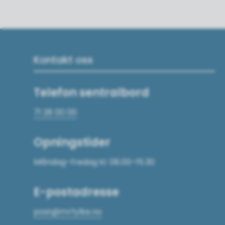
Kontakt oss
Telefon sentralbord
71 28 00 00
Opningstider
Måndag–fredag kl. 08.00–15.30
E-postadresse
post@mrfylke.no