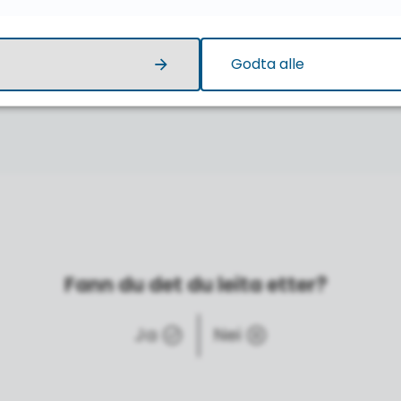
Godta alle
Fann du det du leita etter?
Ja
Nei