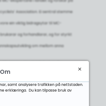
ste MC-ekspertane i landet og forskar på
cyclists’ Association. Ei sentral stemme
ore ein viktig bidragsytar til MC-
 brukarar og forhandlarar, og for styrkt
g kunnskapsutvikling om mellom anna
cykkel Union, Norsk MC Forhandler
Om
onar, samt analysere trafikken på nettstaden.
ne erklæringa. Du kan tilpasse bruk av