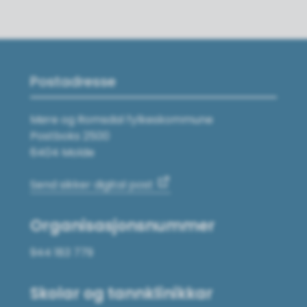
Postadresse
Møre og Romsdal fylkeskommune
Postboks 2500
6404 Molde
Send sikker digital post
Organisasjonsnummer
944 183 779
Skolar og tannklinikkar