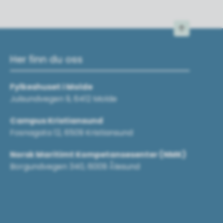
Til toppen
Her finn du oss
Fylkeshuset i Molde
Julsundvegen 9, 6412 Molde
Campus Kristiansund
Fosnagata 12, 6509 Kristiansund
Norsk Maritimt Kompetansesenter (NMK)
Borgundvegen 340, 6009 Ålesund