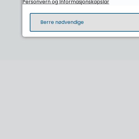
Personvern og Informasjonskapslar
Henny Totlandsdal
Om staden
Namn
Berre nødvendige
Teams