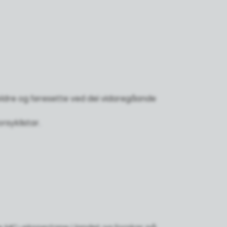
reldre og føresette ved dei vidaregåande
syklistar.