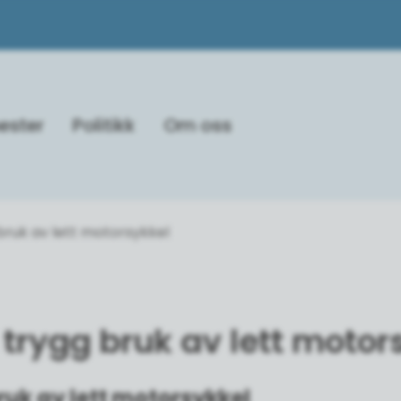
ester
Politikk
Om oss
bruk av lett motorsykkel
 trygg bruk av lett motor
ruk av lett motorsykkel