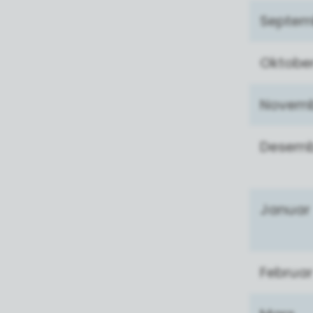
Septem
Oktobe
Novem
Desemb
Januar
Februar