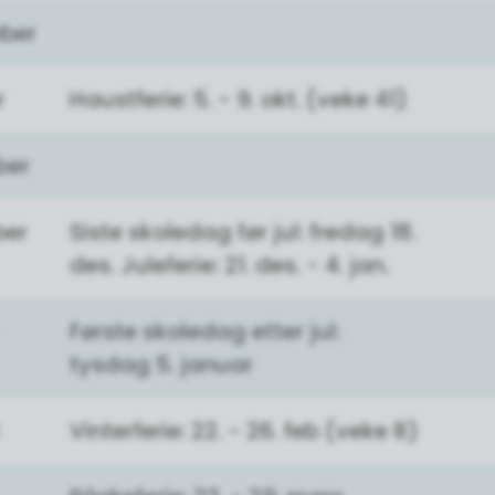
ber
r
Haustferie: 5. - 9. okt. (veke 41)
ber
er
Siste skoledag før jul: fredag 18.
des. Juleferie: 21. des. - 4. jan.
Første skoledag etter jul:
tysdag 5. januar
Vinterferie: 22. - 26. feb (veke 8)