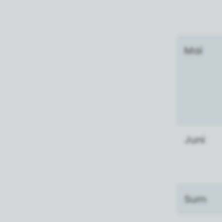
Mai
Juni
Sum