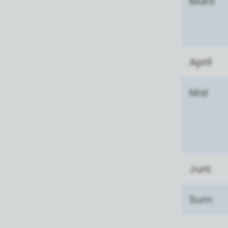
Mars
April
Mai
Juni
Sum