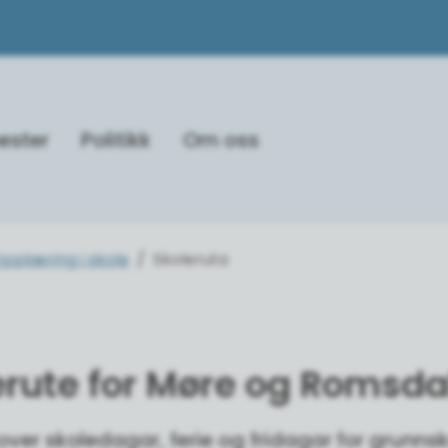
ester
Politikk
Om oss
pplæring i skole
Skoleruta
erute for Møre og Romsda
over skoledagar, ferie og fridagar for grunns