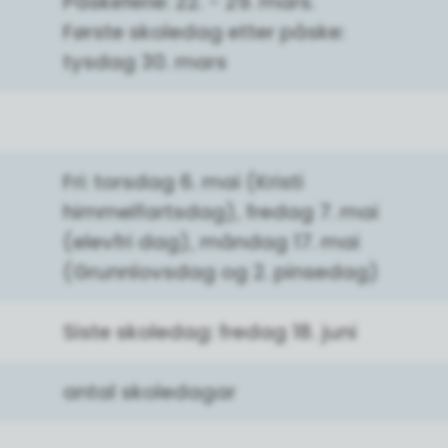
Påskeferie: 22. - 29. mars.
Første skoledag etter påske:
tysdag 30. mars
Fri: torsdag 6. mai (Kristi
himmelfartsdag), fredag 7. mai
(elevfri dag), måndag 17. mai
(Grunnlovsdag og 2. pinsedag)
Siste skoledag: fredag 18. juni
antal skoledagar