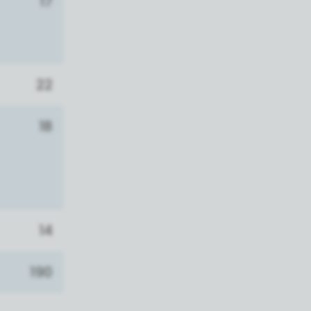
17
22
18
14
190