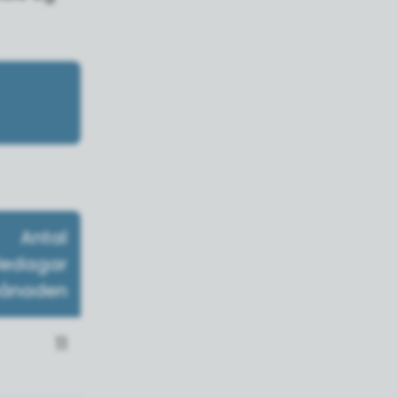
Antal
ledagar
månaden
11