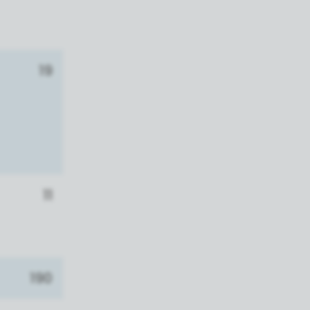
19
11
190