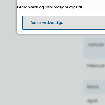
Novem
Personvern og Informasjonskapslar
Desemb
Berre nødvendige
Januar
Februar
Mars
April