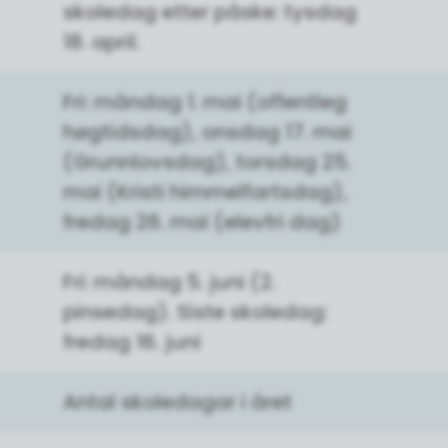
skoledag etter påske: tysdag
18. april.
Fri: måndag 1. mai (offentleg
høgtidsdag), onsdag 17. mai
(Grunnlovsdag), torsdag 25.
mai (Kristi himmelfartsdag),
fredag 26. mai (elevfri dag)
Fri: måndag 5. juni (2.
pinsedag). Siste skoledag:
fredag 16. juni
Antal skoledagar i året