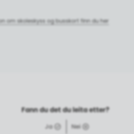
on om skoleskyss og busskort finn du her
Fann du det du leita etter?
Ja
Nei