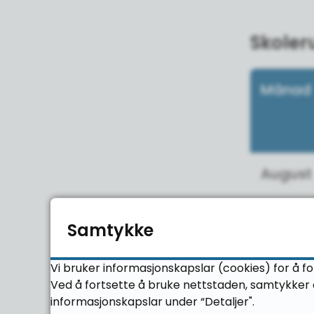
Skoler
Månad
August
Samtykke
Septem
Vi bruker informasjonskapslar (cookies) for å fo
Oktobe
Ved å fortsette å bruke nettstaden, samtykker d
informasjonskapslar under “Detaljer".