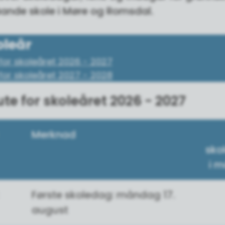
ande skole i Møre og Romsdal.
oleår
for skoleåret 2026 - 2027
for skoleåret 2027 - 2028
ute for skoleåret 2026 - 2027
Merknad
sko
i 
Første skoledag: måndag 17.
august