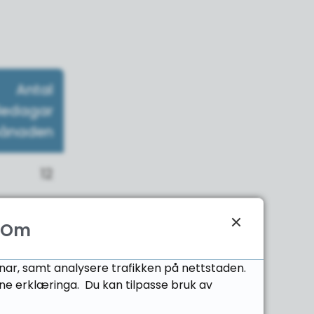
Antal
ledagar
månaden
12
Om
22
onar, samt analysere trafikken på nettstaden.
16
ne erklæringa. Du kan tilpasse bruk av