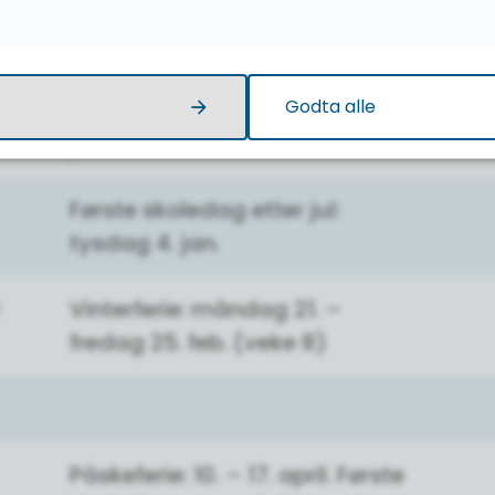
ber
er
Siste skoledag før jul: tysdag
Godta alle
21. des. Juleferie: 22. des. - 3.
jan.
Første skoledag etter jul:
tysdag 4. jan.
Vinterferie: måndag 21. –
fredag 25. feb. (veke 8)
Påskeferie: 10. – 17. april. Første