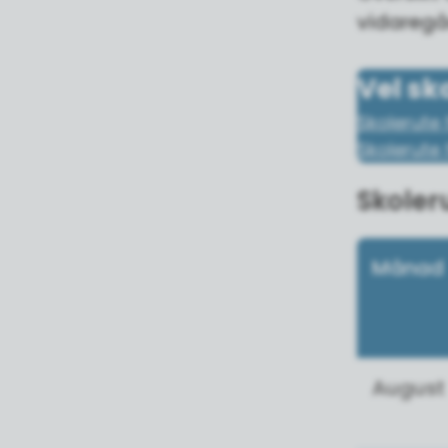
vidaregå
Vel sk
Skolerute 
Skolerute 
Skoler
Månad
August