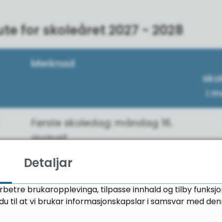
ute for skoleåret 2027 - 2028
Merknad
sko
i 
Første skoledag: måndag 16.
august
Detaljar
ber
rbetre brukaropplevinga, tilpasse innhald og tilby funksj
r
Haustferie: 11. - 15. okt. (veke 41)
u til at vi brukar informasjonskapslar i samsvar med den