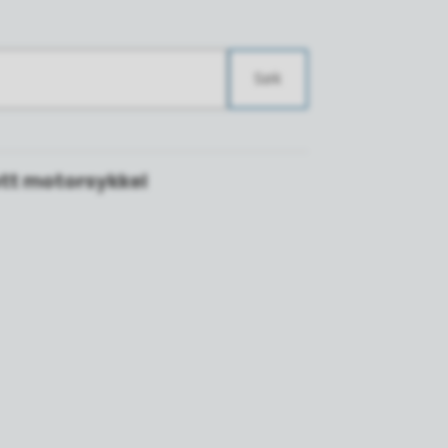
Søk
ett motorsykkel