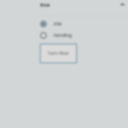
Kva
Alle
Hending
Tøm filter