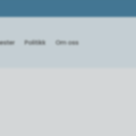
ester
Politikk
Om oss