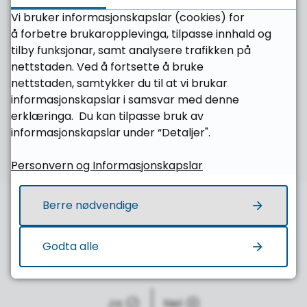
Inger Johanne Moene
Vi bruker informasjonskapslar (cookies) for
å forbetre brukaropplevinga, tilpasse innhald og
Leiar
tilby funksjonar, samt analysere trafikken på
E-post
Send e-post
til Inger Johanne Moene
nettstaden. Ved å fortsette å bruke
Telefon
71 28 01 82
nettstaden, samtykker du til at vi brukar
Mobil
47 28 40 03
informasjonskapslar i samsvar med denne
erklæringa. Du kan tilpasse bruk av
informasjonskapslar under “Detaljer".
Personvern og Informasjonskapslar
Berre nødvendige
Godta alle
Fann du det du leita etter?
Ja
Nei