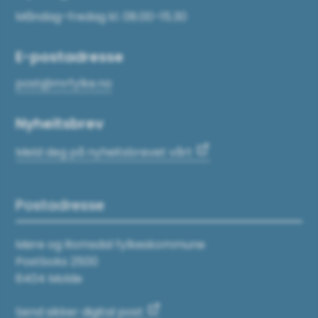
Måndag–fredag kl. 08.00–15.30
E-postadresse
post@mrfylke.no
Nyheitsbrev
Meld deg på nyheitsbrevet vårt
Postadresse
Møre og Romsdal fylkeskommune
Postboks 2500
6404 Molde
Send sikker digital post