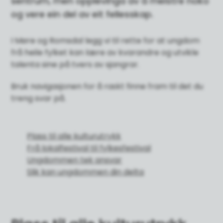
sentrum, men opplevinga av å meistre noko
og vere ein del av eit fellesskap.
I Møre og Romsdal legg vi til rette for at ungdom
frå heile fylket kan lære av kvarandre og utvikle
talenta sine på tvers av sjangrar.
Bruk navigasjonen for å raskt finne fram til det du
treng svar på.
Plass til alle kulturutrykk
Frå lokalfestival til fylkesfestival
Ungdommen tek ansvar
Slik kan ungdommen din delta