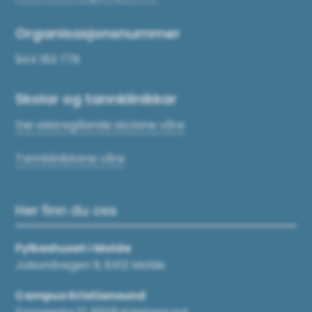
Organisasjonsnummer
944 183 779
Skolar og tannklinikkar
Dei vidaregåande skolane våre
Tannklinikkane våre
Her finn du oss
Fylkeshuset i Molde
Julsundvegen 9, 6412 Molde
Campus Kristiansund