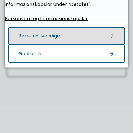
informasjonskapslar under “Detaljer".
Kontakt
Personvern og Informasjonskapslar
Ronja Voldsund
Berre nødvendige
Rådgivar
Godta alle
E-post
Send e-post
til Ronja Voldsund
Mobil
93 05 39 59