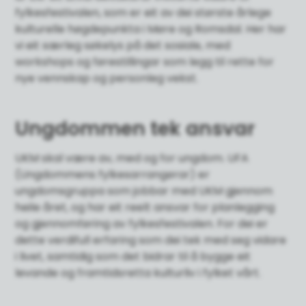
fylkesfestivalen, som er eit av dei største årlege
kulturelle høgdepunkta i Møre og Romsdal. Her har
vi eit særleg søkelys på det sosiale, med
workshops og førestillingar som legg til rette for
nye vennskap og personleg vekst.
Ungdommen tek ansvar
UKM skal være av, med og for ungdom. UFA
(Ungdommens fylkesarrangørar) er
ungdomsgruppa som jobbar med UKM gjennom
heile året, og har eit reelt ansvar for planlegging
og gjennomføring av fylkesfestivalen. For dei er
dette verdifull erfaring som dei tek med seg vidare
i livet, samtidig som det bidrar til å bygge eit
levande og framtidsretta kulturliv i fylket vårt.