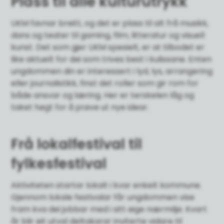
Plass til alle kulturutrykk
UKM favnar breitt, og det er plass til alt frå musikk,
dans og teater til gaming, film, litteratur og visuell
kunst. Det som gjer UKM spesielt, er at tilbodet er
like aktuelt for dei som trives best i kulissane. Enten
ungdommen din er interessert i lyd, lys, arrangering
eller journalistikk, finst det roller som gir rom for
både ansvar og læring. Her er terskelen låg og
taket høgt for å prøve ut nye idear.
Frå lokalfestival til
fylkesfestival
Aktiviteten startar lokalt i kvar enkelt kommune.
Gjennom lokale festivalar får ungdommen vise
fram kva dei jobbar med i sitt eige nærmiljø. Kvart
år blir eit utval deltakarar inviterte vidare til