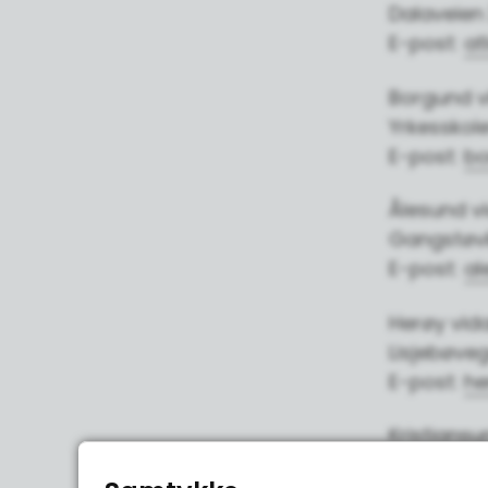
Dalaveien 
E-post:
at
Borgund v
Yrkesskole
E-post:
bo
Ålesund v
Gangstøvik
E-post:
al
Herøy vida
Lisjebøveg
E-post:
he
Kristians
St.Hanshau