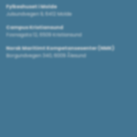
Fylkeshuset i Molde
Julsundvegen 9, 6412 Molde
Campus Kristiansund
Fosnagata 12, 6509 Kristiansund
Norsk Maritimt Kompetansesenter (NMK)
Borgundvegen 340, 6009 Ålesund