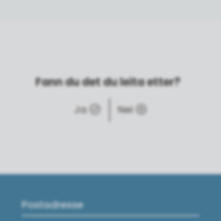
Fann du det du leita etter?
Ja
Nei
Postadresse