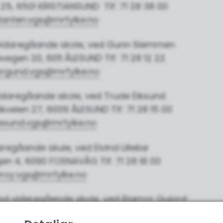
25, 6501 KRISTIANSUND Tlf: 71 28 38 00
lanten.vgs@mrfylke.no
idaregåande skole, ved Gunn Slemmen
vegen 20, 6011 ÅLESUND Tlf: 71 28 12 22
rgund.vgs@mrfylke.no
idaregåande skole, ved Trude Eiksund
veien 27, 6009 ÅLESUND Tlf: 71 28 15 00
esund.vgs@mrfylke.no
regåande skule, ved Eivind Lillebø
en 4, 6090 FOSNAVÅG Tlf: 71 28 18 00
roy.vgs@mrfylke.no
und videregående skole, ved Rigmor Gujord
gen, 6514 KRISTIANSUND Tlf: 71 28 40 00