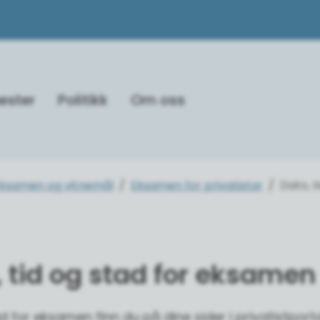
ester
Politikk
Om oss
ksamen og vitnemål
Eksamen for privatistar
Dato, 
, tid og stad for eksamen
d for eksamen finn du på dine sider i privatistport