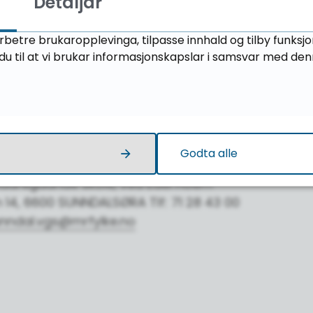
Detaljar
istiansund.vgs@mrfylke.no
eregående skole, ved Marit Mordal
rbetre brukaropplevinga, tilpasse innhald og tilby funksj
u til at vi brukar informasjonskapslar i samsvar med den
3, 6413 MOLDE Tlf: 71 28 31 00
lde.vgs@mrfylke.no
ideregående skole, ved Trond Ljoså
ien 83, 6415 MOLDE Tlf: 71 28 33 00
msdal.vgs@mrfylke.no
Godta alle
idaregåande skole, ved Edel Hoem
n 14, 6600 SUNNDALSØRA Tlf: 71 28 43 00
nndal.vgs@mrfylke.no