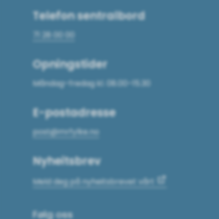
Telefon sentralbord
71 28 00 00
Opningstider
Måndag–fredag kl. 08.00–15.30
E-postadresse
post@mrfylke.no
Nyheitsbrev
Meld deg på nyheitsbrevet vårt
Følg oss