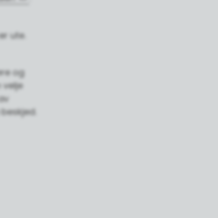
er ute.
øre og
 velje
av
 beskjed.