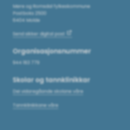
Møre og Romsdal fylkeskommune
Postboks 2500
6404 Molde
Send sikker digital post
Organisasjonsnummer
944 183 779
Skolar og tannklinikkar
Dei vidaregåande skolane våre
Tannklinikkane våre