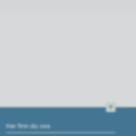
Til toppen
Her finn du oss