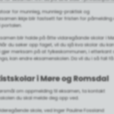
atoar for munnleg, munnleg-praktisk og
ksamen ikkje blir fastsett før fristen for påmelding 
 portalen.
ksamen blir halde på åtte vidaregåande skolar i M
år du søker opp faget, vil du sjå kva skolar du kan
i gjer merksam på at fylkeskommunen, i etterkant 
a, kan endre eksamenskolen. Da vil du i så fall få
tistskolar i Møre og Romsdal
ørsmål om oppmelding til eksamen, ta kontakt
kolen du skal melde deg opp ved.
ideregående skole, ved Inger Pauline Fossland