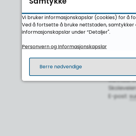
Samtykke
E-post:
kr
Molde vid
Vi bruker informasjonskapslar (cookies) for å fo
Ved å fortsette å bruke nettstaden, samtykker d
Øvre vei 2
informasjonskapslar under “Detaljer".
E-post:
mo
Personvern og Informasjonskapslar
Romsdal v
Langmyrve
E-post:
ro
Berre nødvendige
Sunndal v
Skoleveie
E-post:
su