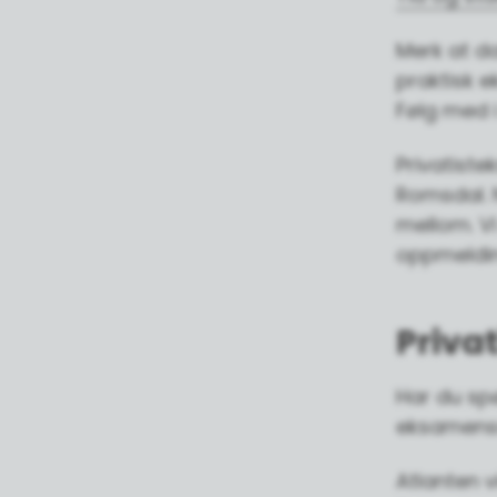
Merk at d
praktisk e
Følg med i
Privatiste
Romsdal. N
mellom. V
oppmelding
Priva
Har du sp
eksamenss
Atlanten v