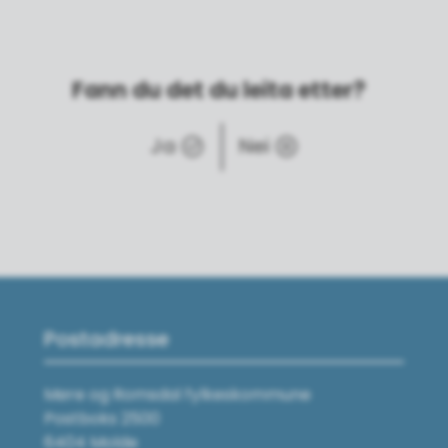
Fann du det du leita etter?
Ja
Nei
Postadresse
Møre og Romsdal fylkeskommune
Postboks 2500
6404 Molde