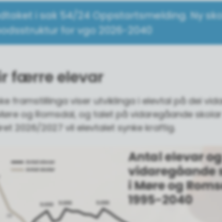
dtaket i sak 54/24 Oppstartsmelding. Ny sko
lbodsstruktur for vgo 2026-2040
ir færre elevar
ke framstillinga viser utviklinga i elevtal på dei v
Møre og Romsdal, og talet på vidaregåande skolar 
ret 2026/2027 vil elevtalet synke kraftig.