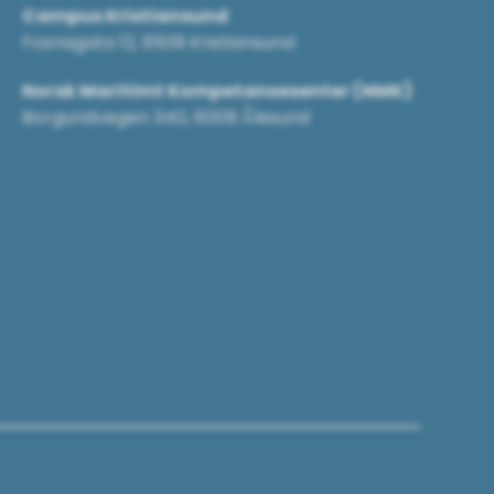
Campus Kristiansund
Fosnagata 12, 6509 Kristiansund
Norsk Maritimt Kompetansesenter (NMK)
Borgundvegen 340, 6009 Ålesund