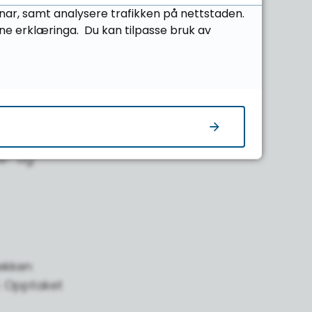
kkje det
onar, samt analysere trafikken på nettstaden.
ne erklæringa. Du kan tilpasse bruk av
tur.
se- og
e- og
rekken
. Opptaket