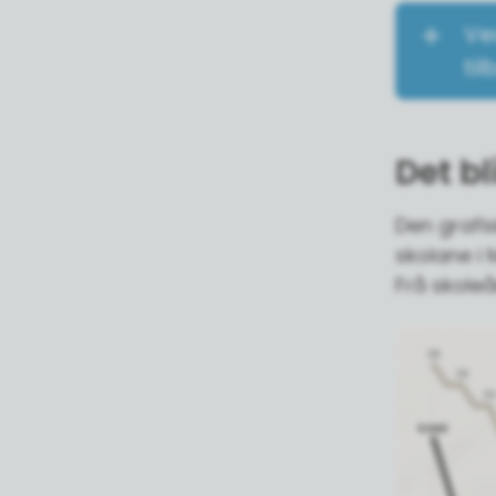
Ve
ti
Det bl
Den grafis
skolane i 
Frå skoleå