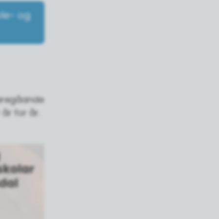
le- og
idaregåande
år for år.