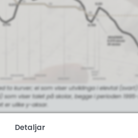
d to kurver; ei som viser utviklinga i elevtal (svart)
 som viser talet på skolar, begge i perioden 1995
t er ulike y-aksar.
nka ligg grunnlagsdata for grafikken.
Detaljar
runnsinformasjon finn du i kunnskapsgrunnlaget f