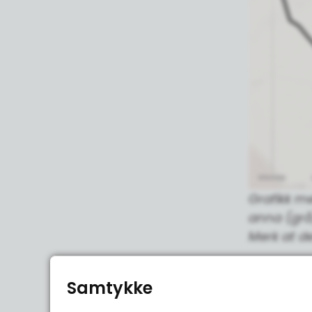
Grafikk me
anna (grå)
Merk at de
I denne le
Samtykke
Meir bakg