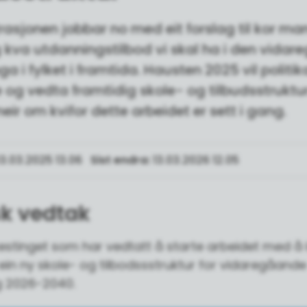
rasjonen jobbar no med eit forslag til kor m
g kva utdanningstilbod vi skal ha i den vida
a i fylket i framtida. Hausten 2025 vil politi
 og vedta framtidig skole- og tilbudsstruktur
eir om kvifor dette arbeidet er sett i gang.
3.03.2025 13.06
Sist endra
13.03.2026 12.05
sk vedtak
kestinget som har vedtatt å starte arbeidet med å 
l ein ny skole- og tilbodssstruktur for vidaregåande
g 2026-2040.