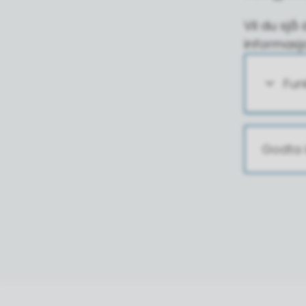
Vil du sj
informasj
Fun
Godta 