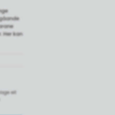
ange
regåande
karane
. Her kan
lage eit