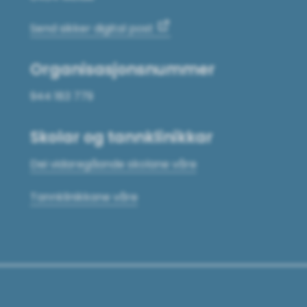
Send sikker digital post
Organisasjonsnummer
944 183 779
Skolar og tannklinikkar
Dei vidaregåande skolane våre
Tannklinikkane våre