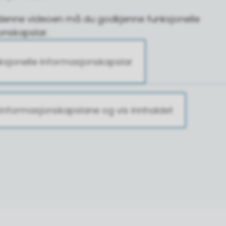
å denne videoen må du godkjenne funksjonelle
onskapslar.
ksjonelle informasjonskapslar
informasjonskapslane og vis innhaldet