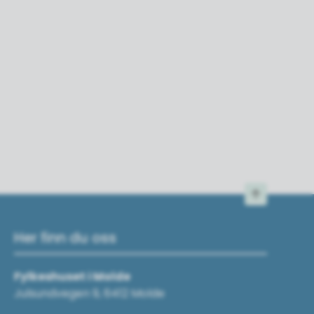
Til toppen
Her finn du oss
Fylkeshuset i Molde
Julsundvegen 9, 6412 Molde