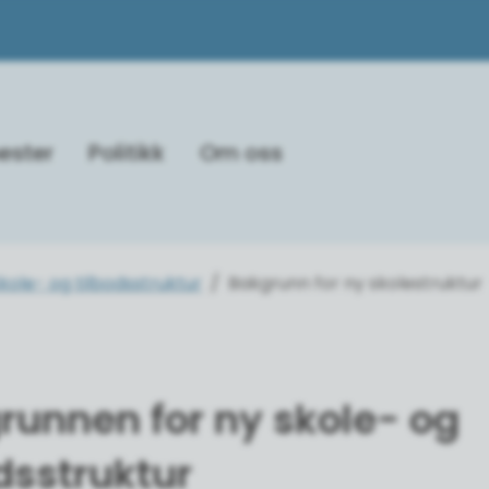
ester
Politikk
Om oss
kole- og tilbodsstruktur
Bakgrunn for ny skolestruktur
runnen for ny skole- og
dsstruktur