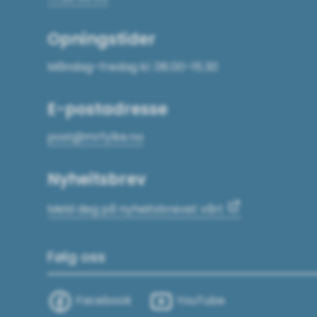
Opningstider
Måndag–fredag kl. 08.00–15.30
E-postadresse
post@mrfylke.no
Nyheitsbrev
Meld deg på nyheitsbrevet vårt
Følg oss
Facebook
YouTube