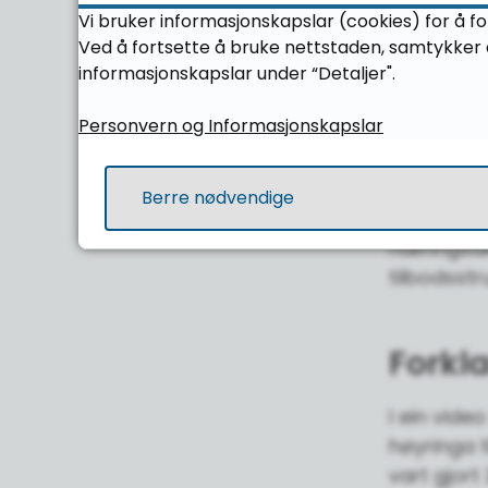
«Delstrate
Vi bruker informasjonskapslar (cookies) for å fo
Ved å fortsette å bruke nettstaden, samtykker d
heilskaple
informasjonskapslar under “Detaljer".
Personvern og Informasjonskapslar
Forte
I kronikke
Berre nødvendige
skoletilb
næringsdi
tilbodsstr
Forkla
I ein vide
høyringa 
vart gjort 