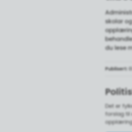
Administ
skolar o
opplæring
behandle
du lese m
Publisert
0
Politi
Det er fyl
forslag ti
opplærin