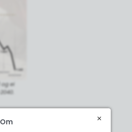
 og ei
-2040.
Om
or