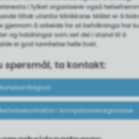
etenesta i fylket organiserer også helsefre
nde tiltak utanfor klinikkane. Målet er å bidr
se gjennom å arbeide for at befolkninga har 
ter og haldningar som set dei i stand til å
lde ei god tannhelse heile livet.
u spørsmål, ta kontakt:
lkehelserådgivar
lkehelsekontaktar i kompetanseregionane