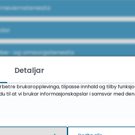
rnevernstenesta
olar
lse- og omsorgstenesta
Detaljar
somsorg
rbetre brukaropplevinga, tilpasse innhald og tilby funksj
u til at vi brukar informasjonskapslar i samsvar med den
yktningtenesta, asylmottak og minoritetsgru
dre aktuelle samarbeidspartar