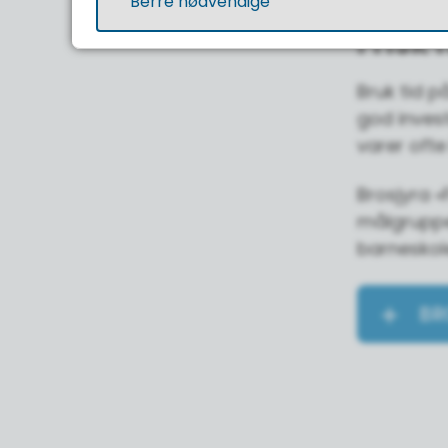
Berre nødvendige
Frisk 
Bruk tid p
god inves
varer ofte 
Brosjyra «
målgruppe 
barneskol
BR