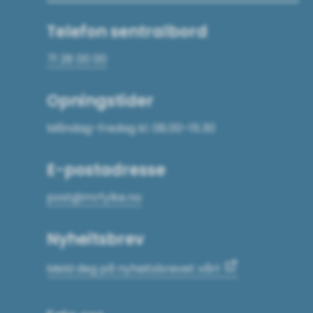
Telefon sentralbord
71 28 00 00
Opningstider
Måndag–fredag kl. 08.00–15.30
E-postadresse
post@mrfylke.no
Nyheitsbrev
Meld deg på nyheitsbrevet vårt