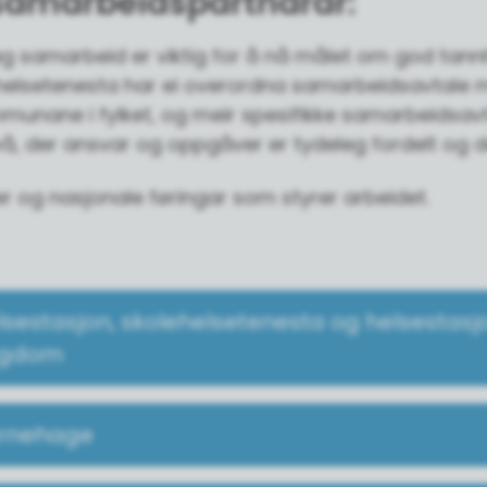
samarbeidspartnarar:
eg samarbeid er viktig for å nå målet om god tann
nhelsetenesta har ei overordna samarbeidsavtale 
mmunane i fylket, og meir spesifikke samarbeidsav
å, der ansvar og oppgåver er tydeleg fordelt og d
er og nasjonale føringar som styrer arbeidet.
lsestasjon, skolehelsetenesta og helsestasjo
gdom
rnehage