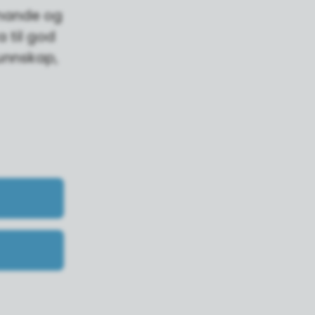
mmande og
a til god
kunnskap,