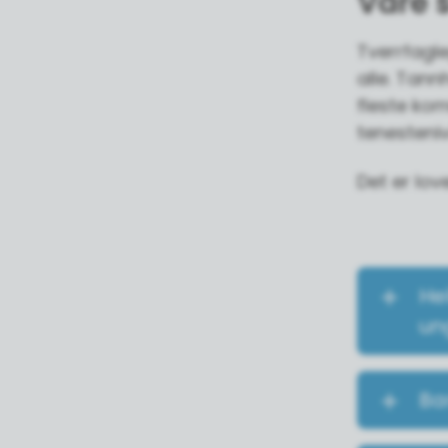
Våre 
Tverrfagl
alle. Tan
fleste ko
tenesteniv
Det er lov
He
un
Ba