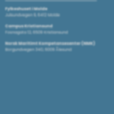
Fylkeshuset i Molde
Julsundvegen 9, 6412 Molde
Campus Kristiansund
Fosnagata 12, 6509 Kristiansund
Norsk Maritimt Kompetansesenter (NMK)
Borgundvegen 340, 6009 Ålesund