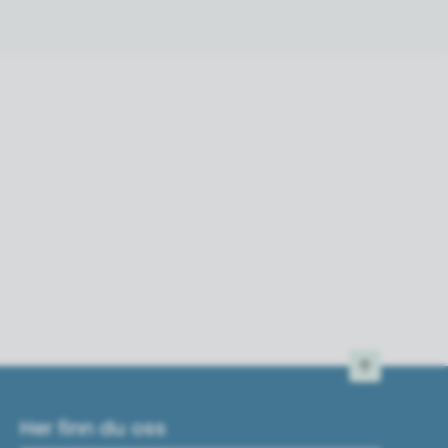
Til toppen
Her finn du oss