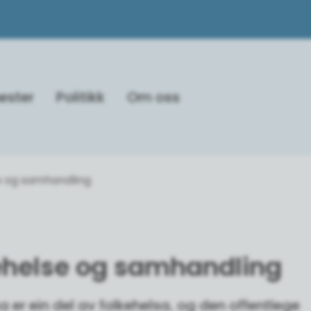
ester
Politikk
Om oss
e og samhandling
ehelse og samhandling
 er ein del av folkehelsa, og den offentlege