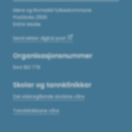
Møre og Romsdal fylkeskommune
Postboks 2500
6404 Molde
Send sikker digital post
Organisasjonsnummer
944 183 779
Skolar og tannklinikkar
Dei vidaregåande skolane våre
Tannklinikkane våre