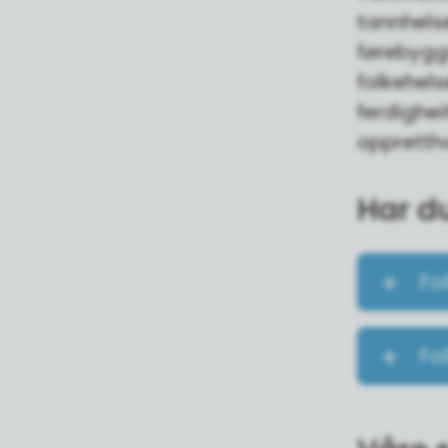
tannhels
førebygga
folkehel
ferdighei
opprettha
Har d
Fo
Fo