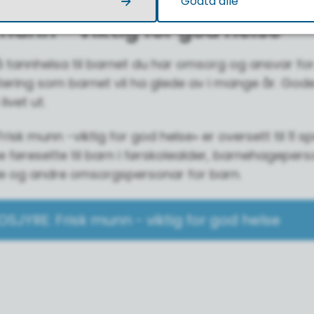
Godta alle
munn - viktig for god helse
å tannhelsa til barnet du har omsorg og ansvar for.
tering som barnet vil ha glede av i mange år. God
livet ut.
Frisk munn -viktig for god helse» er oversett til 11 
føresette til barn i førskolealder, barnehageperso
e og andre omsorgspersonar for barn.
OSJYRE: Frisk munn - viktig for god helse