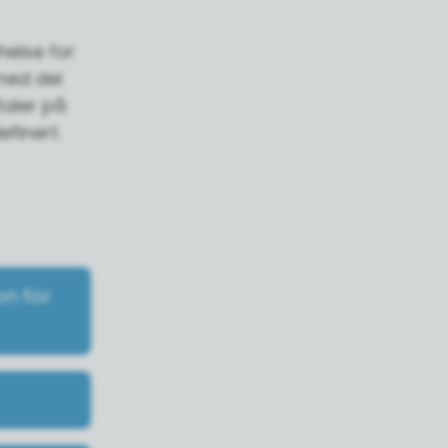
helse for
med dei
taler på
efinert.
n for