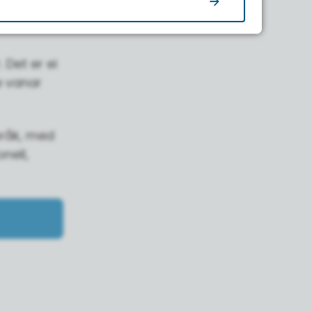
 Det er ei
e vanar
språk, med
nell,