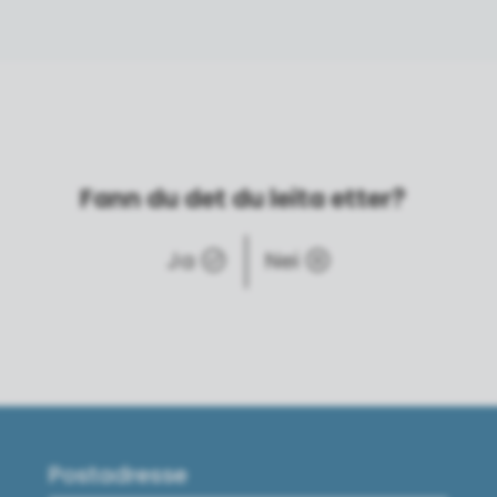
Fann du det du leita etter?
Ja
Nei
Postadresse