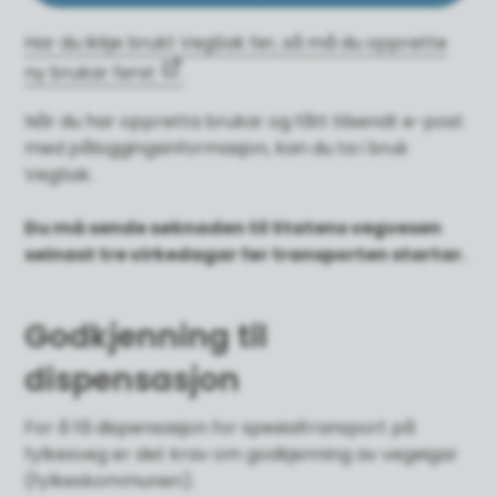
Har du ikkje brukt VegSak før, så må du opprette
ny brukar først
.
Når du har oppretta brukar og fått tilsendt e-post
med påloggingsinformasjon, kan du ta i bruk
VegSak.
Du må sende søknaden til Statens vegvesen
seinast tre virkedagar før transporten startar.
Godkjenning til
dispensasjon
For å få dispensasjon for spesialtransport på
fylkesveg er det krav om godkjenning av vegeigar
(fylkeskommunen).