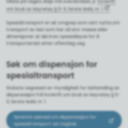
tillate på vegen, ikkje må overskridast, jf.
forskrift
om bruk av køyretøy § 5-3, første ledd, nr. 1
.
Spesialtransport er eit omgrep som vert nytta om
transport av last som har så stor masse eller
dimensjonar at dei krev spesialløyve for å
transporterast etter offentleg veg.
Søk om dispensjon for
spesialtransport
Statens vegvesen er myndigheit for behandling av
dispensasjon frå forskrift om bruk av køyretøy § 5-
3, første ledd, nr. 1.
Send inn søknad om dispensasjon for
spesialtransport via VegSak.