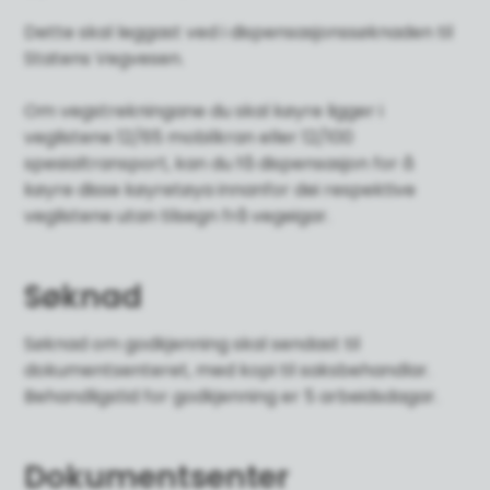
Dette skal leggast ved i dispensasjonssøknaden til
Statens Vegvesen.
Om vegstrekningane du skal køyre ligger i
veglistene 12/65 mobilkran eller 12/100
spesialtransport, kan du få dispensasjon for å
køyre disse køyretøya innanfor dei respektive
veglistene utan tilsegn frå vegeigar.
Søknad
Søknad om godkjenning skal sendast til
dokumentsenteret, med kopi til saksbehandlar.
Behandligstid for godkjenning er 5 arbeidsdagar.
Dokumentsenter