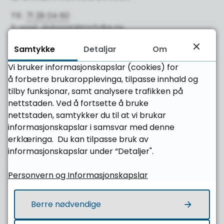
Tlf.:
71 28 04 60
E-post:
dokpost@mrfylke.no
Samtykke
Detaljar
Om
Saksbehandlar (tilsegn)
Vi bruker informasjonskapslar (cookies) for
å forbetre brukaropplevinga, tilpasse innhald og
Veglister
tilby funksjonar, samt analysere trafikken på
nettstaden. Ved å fortsette å bruke
I Møre og Romsdal fylkeskommune er det ein
nettstaden, samtykker du til at vi brukar
saksbehandlar for sakar som høyrer til veglistene.
informasjonskapslar i samsvar med denne
erklæringa. Du kan tilpasse bruk av
Saksbehandlar: Malin Myrseth
informasjonskapslar under “Detaljer".
Tlf.:
71 28 04 36
E-post:
malin.myrseth@mrfylke.no
Personvern og Informasjonskapslar
Berre nødvendige