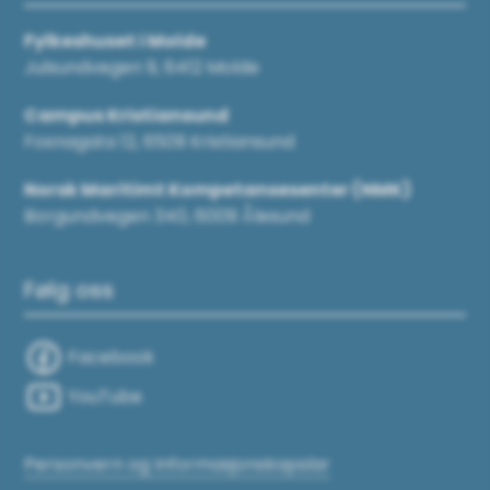
Fylkeshuset i Molde
Julsundvegen 9, 6412 Molde
Campus Kristiansund
Fosnagata 12, 6509 Kristiansund
Norsk Maritimt Kompetansesenter (NMK)
Borgundvegen 340, 6009 Ålesund
Følg oss
Facebook
YouTube
Personvern og Informasjonskapslar