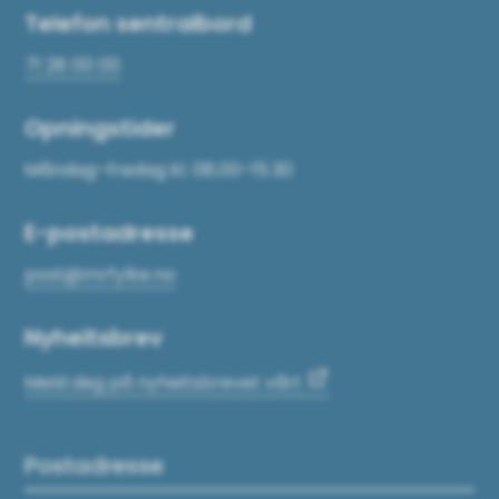
Telefon sentralbord
71 28 00 00
Opningstider
Måndag–fredag kl. 08.00–15.30
E-postadresse
post@mrfylke.no
Nyheitsbrev
Meld deg på nyheitsbrevet vårt
Postadresse