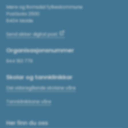
Møre og Romsdal fylkeskommune
Postboks 2500
6404 Molde
Send sikker digital post
Organisasjonsnummer
944 183 779
Skolar og tannklinikkar
Dei vidaregåande skolane våre
Tannklinikkane våre
Her finn du oss