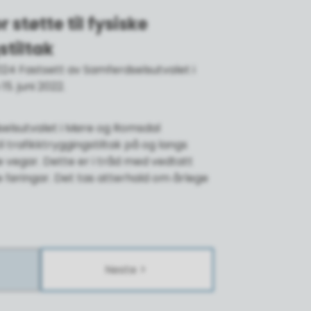
 støtte til fysiske
stiltak
2024 Fastsett av Samferdselsutvalet i
5. juni 2022.
selsutvalet i Møre og Romsdal
 trafikktryggingstiltak på og langs
vegar. Dette er i tråd med vedtatt
 føringar. Det tas atterhald om årlege
Neste