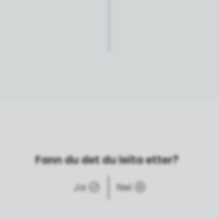
Fann du det du leita etter?
Ja
Nei