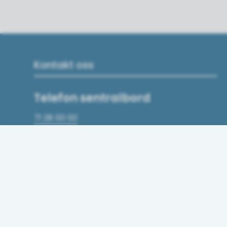
Kontakt oss
Telefon sentralbord
71 28 00 00
Opningstider
Måndag–fredag kl. 08.00–15.30
E-postadresse
post@mrfylke.no