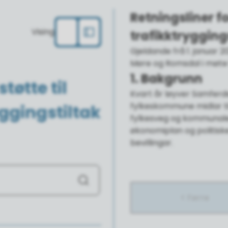
Retningsliner for
Vising
trafikktrygging
Gjeldande frå 1. januar 
Møre og Romsdal i møte 1
1. Bakgrunn
tøtte til
Kvart år løyver Samferd
fylkeskommune midlar til
yggingstiltak
fylkesveg og kommunale 
økonomiplan og politiske
bevillingar.
Søk
Førre