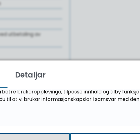
a
ved utbetaling av
Detaljar
rbetre brukaropplevinga, tilpasse innhald og tilby funksj
u til at vi brukar informasjonskapslar i samsvar med den