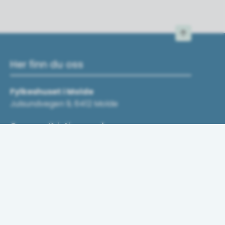
Til toppen
Her finn du oss
Fylkeshuset i Molde
Julsundvegen 9, 6412 Molde
Campus Kristiansund
Fosnagata 12, 6509 Kristiansund
Norsk Maritimt Kompetansesenter (NMK)
Borgundvegen 340, 6009 Ålesund