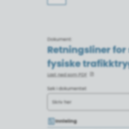
Dokument
:
Retningsliner for s
fysiske trafikktr
Last ned som PDF
Søk i dokumentet
Innleiing