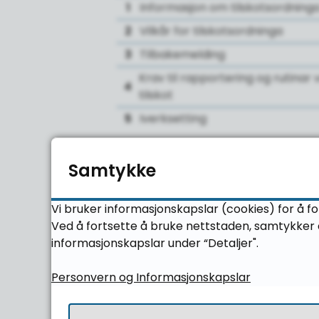
1
Informasjon om tilskotsordning
2
Vilkår for tilskotsordninga
3
Tilbakemelding
Krav til rapportering og rutinar 
4
tilskot
5
Iverksetting
Samtykke
Vi bruker informasjonskapslar (cookies) for å fo
Ved å fortsette å bruke nettstaden, samtykker d
informasjonskapslar under “Detaljer".
Personvern og Informasjonskapslar