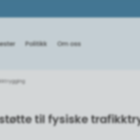
ester
Politikk
Om oss
ikktrygging
støtte til fysiske trafikkt