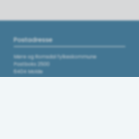
Postadresse
Møre og Romsdal fylkeskommune
Postboks 2500
6404 Molde
Send sikker digital post
Organisasjonsnummer
944 183 779
Skolar og tannklinikkar