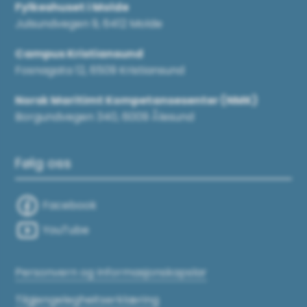
Fylkeshuset i Molde
Julsundvegen 9, 6412 Molde
Campus Kristiansund
Fosnagata 12, 6509 Kristiansund
Norsk Maritimt Kompetansesenter (NMK)
Borgundvegen 340, 6009 Ålesund
Følg oss
Facebook
YouTube
Personvern og Informasjonskapslar
Tilgjengelegheitserklæring