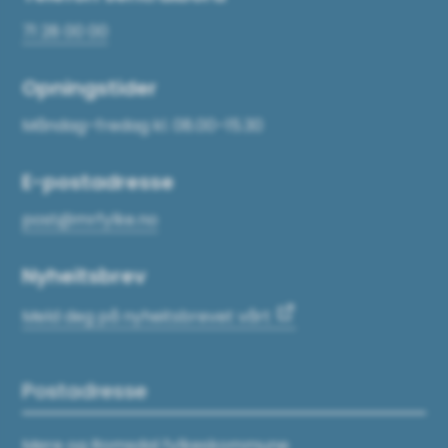
71 28 00 00
Opningstider
Måndag–fredag kl. 08.00–15.30
E-postadresse
post@mrfylke.no
Nyheitsbrev
Meld deg på nyheitsbrevet vårt
Postadresse
Møre og Romsdal fylkeskommune