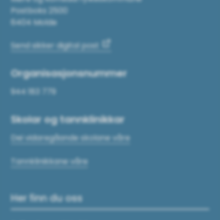
Postboks 2500
6404 Molde
Send sikker digital post
Organisasjonsnummer
944 183 779
Skolar og tannklinikkar
Dei vidaregåande skolane våre
Tannklinikkane våre
Her finn du oss