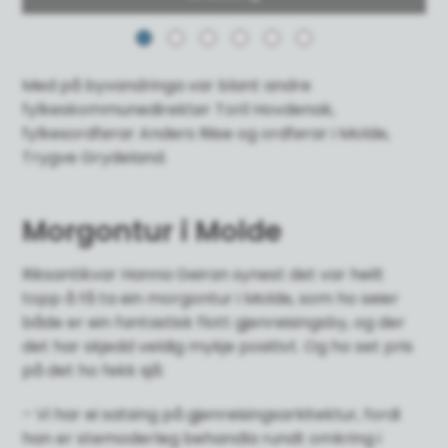
Med på byvandringa var blant andre
fylkeskommunedirektør Toril Hovdenak,
fylkesordførar Anders Riise og ordførar i Molde,
Trygve Grydeland.
Morgontur i Molde
Riksantikvar Hanna Geiran synest det var heilt
topp å få ta ein morgontur i Molde, som ho seier
både er ein fantastisk flott gjenreisingsby, og der
det har skjedd veldig mykje positivt. Og ho set pris
på det ho fekk sjå:
– Vi har ei satsing på gjenreisingsarkitektur, fordi
han er stemoderleg behandla rundt omkring i