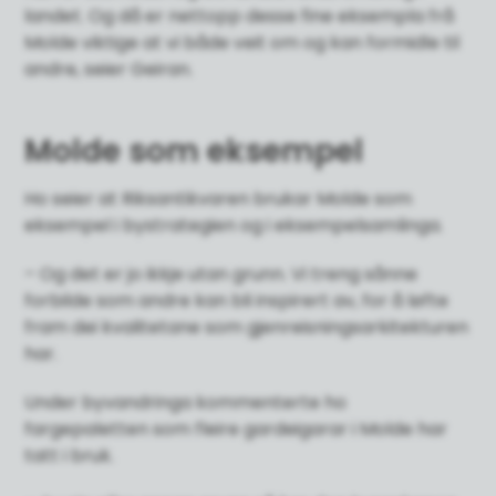
landet. Og då er nettopp desse fine eksempla frå
Molde viktige at vi både veit om og kan formidle til
andre, seier Geiran.
Molde som eksempel
Ho seier at Riksantikvaren brukar Molde som
eksempel i bystrategien og i eksempelsamlinga.
– Og det er jo ikkje utan grunn. Vi treng sånne
forbilde som andre kan bli inspirert av, for å løfte
fram dei kvalitetane som gjenreisningsarkitekturen
har.
Under byvandringa kommenterte ho
fargepaletten som fleire gardeigarar i Molde har
tatt i bruk.