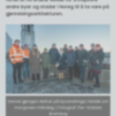
andre byar og stadar i Noreg til å ta vare på
gjenreisingsarkitekturen.
Denne gjengen deltok på byvandringa i Molde om
morgonen måndag. | Fotograf: Per-Kristian
Bratteng