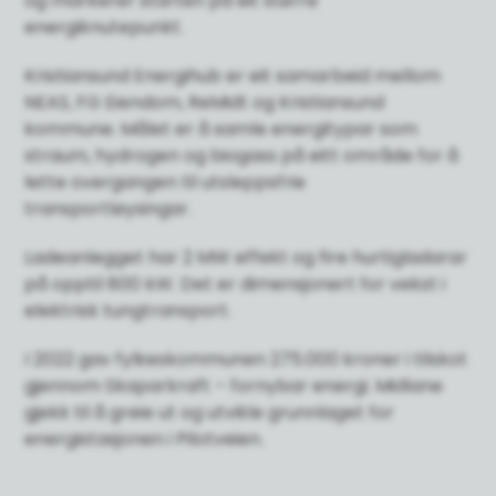
og markerer starten på eit større
energiknutepunkt.
Kristiansund Energihub er eit samarbeid mellom
NEAS, FG Eiendom, ReMidt og Kristiansund
kommune. Målet er å samle energitypar som
straum, hydrogen og biogass på eitt område for å
lette overgangen til utsleppsfrie
transportløysingar.
Ladeanlegget har 2 MW effekt og fire hurtigladarar
på opptil 800 kW. Det er dimensjonert for vekst i
elektrisk tungtransport.
I 2022 gav fylkeskommunen 275.000 kroner i tilskot
gjennom Skaparkraft – fornybar energi. Midlane
gjekk til å greie ut og utvikle grunnlaget for
energistasjonen i Pilotveien.