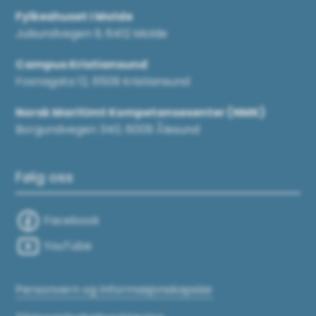
Fylkeshuset i Molde
Julsundvegen 9, 6412 Molde
Campus Kristiansund
Fosnagata 12, 6509 Kristiansund
Norsk Maritimt Kompetansesenter (NMK)
Borgundvegen 340, 6009 Ålesund
Følg oss
Facebook
YouTube
Personvern og Informasjonskapslar