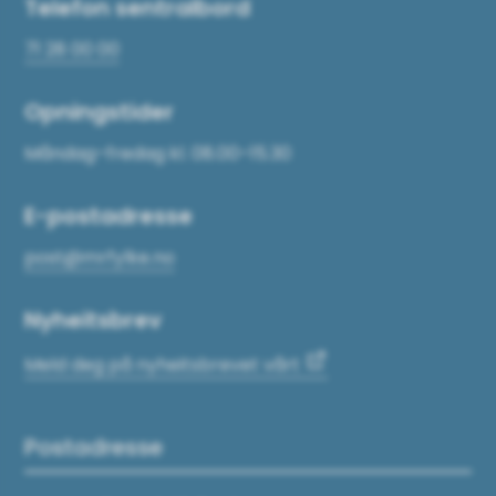
Telefon sentralbord
71 28 00 00
Opningstider
Måndag–fredag kl. 08.00–15.30
E-postadresse
post@mrfylke.no
Nyheitsbrev
Meld deg på nyheitsbrevet vårt
Postadresse