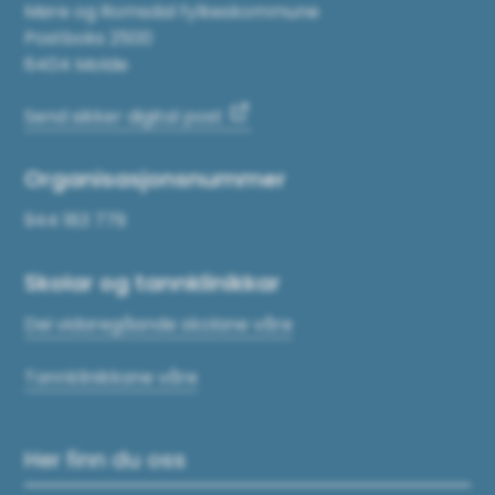
Møre og Romsdal fylkeskommune
Postboks 2500
6404 Molde
Send sikker digital post
Organisasjonsnummer
944 183 779
Skolar og tannklinikkar
Dei vidaregåande skolane våre
Tannklinikkane våre
Her finn du oss