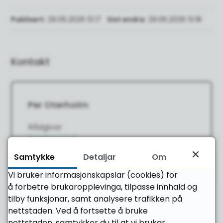
Publisert
29.06.2026 13.17
Sist endra
29.06.2026 13.18
Kontakt
Per Oterholm
Rådgivar
E-post
Send e-post
til Per Oterholm
Telefon
71 28 02 24
Samtykke
Detaljar
Om
Mobil
45 66 60 50
Vi bruker informasjonskapslar (cookies) for
å forbetre brukaropplevinga, tilpasse innhald og
tilby funksjonar, samt analysere trafikken på
nettstaden. Ved å fortsette å bruke
nettstaden, samtykker du til at vi brukar