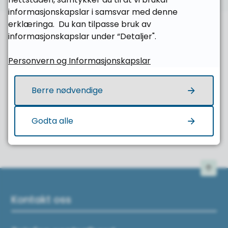
informasjonskapslar i samsvar med denne
erklæringa. Du kan tilpasse bruk av
informasjonskapslar under “Detaljer".
Personvern og Informasjonskapslar
Fann du det du leita etter?
Berre nødvendige
Ja
Nei
Godta alle
Til 
Kontakt oss