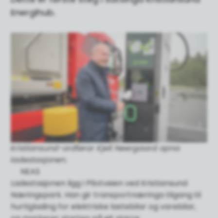
Energihub.
Kristiansund-ordførar Kjell Neergaard opna
ladestasjonen.
NEAS
Ladestasjonen ligg i Pilotveien ved Kristiansund
Næringspark. Han gir transportnæringa tilgang til
hurtiglading for elektriske lastebilar og varebilar,