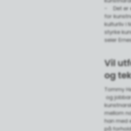
kunstnara
- Det er e
for kunstn
kulturliv 
styrke ku
seier Ernes
Vil u
og te
Tommy Høv
og jobbar 
kunstnars
mellom nat
han med ei
på forhold