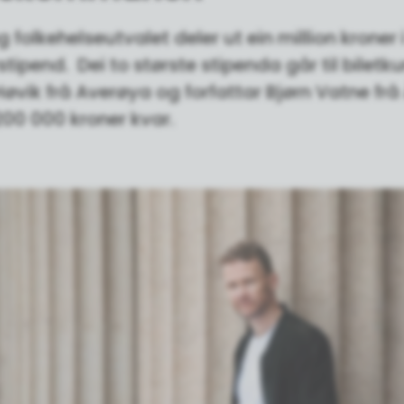
g folkehelseutvalet deler ut ein million kroner 
tipend. Dei to største stipenda går til biletk
vik frå Averøya og forfattar Bjørn Vatne frå
200 000 kroner kvar.