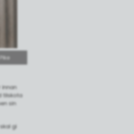
 Pike
r innan
 tilskota
pen sin
skal gi