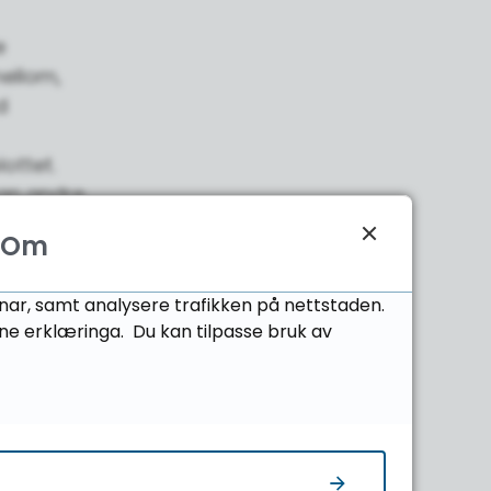
e
mellom,
d
ottet.
nan andre
Om
onar, samt analysere trafikken på nettstaden.
ne erklæringa. Du kan tilpasse bruk av
nst
esse var