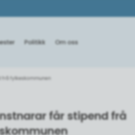
ester
Politikk
Om oss
nd frå fylkeskommunen
nstnarar får stipend frå
eskommunen