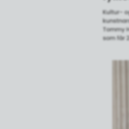
Kultur- o
kunstnars
Tommy Hø
som får 