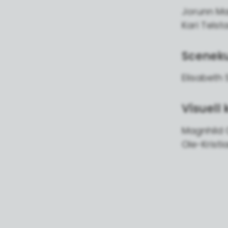
Jorunn Ma
Kari Telst
Sceneku
Elisabeth 
Visuell 
Magnhild O
Ole-Kristi