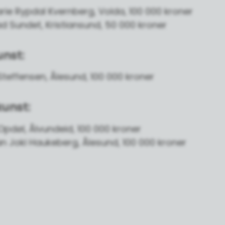
rie Rypdal Kvernberg, Volda, 100 000 kroner
ad Sundet, Kristiansund, 50 000 kroner
nst:
Steffensen, Ålesund, 100 000 kroner
kunst:
pdøl, Ålvundeid, 100 000 kroner
an Joki Haukeberg, Ålesund, 100 000 kroner