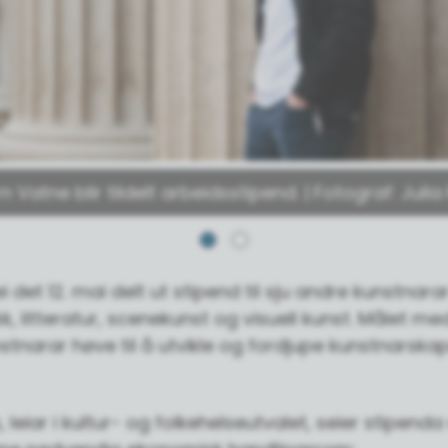
n Vatne blir tildelt arbeidsstipend. | Fotograf: Julia
lei det 12. mai delt ut stipend til sju andre kunstnara
kk, litteratur, scenekunst og visuell kunst. Målet med
nstnarar høve til å utvikle og fordjupe kunstnarska
, leiar i kultur- og folkehelseutvalet, seier stipenda 