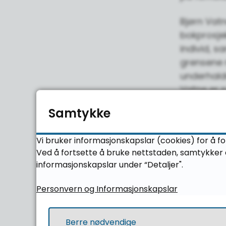
Bjørn Vat
bokprosjek
individ, s
grensene 
underhald
Vatne er 
felt, og h
Samtykke
Desse 
Vi bruker informasjonskapslar (cookies) for å fo
Ved å fortsette å bruke nettstaden, samtykker d
litter
informasjonskapslar under “Detaljer".
Då søknads
Personvern og Informasjonskapslar
det ni som
Berre nødvendige