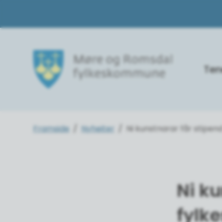
Ten
Møre og Romsdal fylkeskommune
Du er her:
Framside
Nyheiter
Ni kunstnarar får stipe
Ni ku
fylk