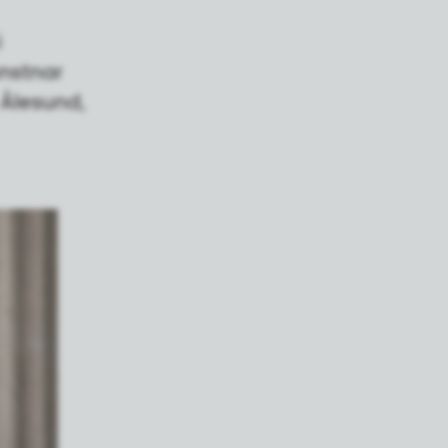
i
unstnar
 Ålesund,