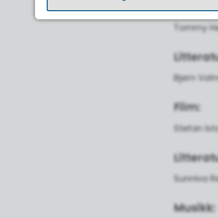
Visuell
Tommy Høv
Littera
Bjørn Vat
Film:
Stefan Ist
Litterat
Sunniva Re
Musikk: