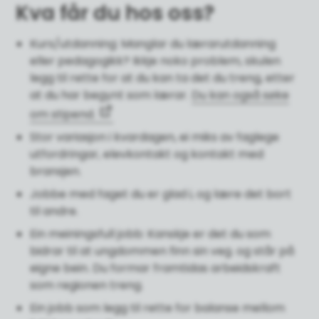
Kva får du hos oss?
Kurs/utdanning: Manglar du lærarutdanning
eller pedagogikk? Ikkje noko problem, skulen
legg til rette for at du kan ta det du treng, etter
at du har begynt som lærar.
Du kan også søke
om stipend.
Stor variasjon i kvardagen, ei miks av faglege
utfordringar, elevkontakt og kontakt med
bransjen.
Jobbe med faget du er glad i, og lære det bort
til andre.
Ein meiningsfull jobb: Kanskje er det du som
bidrar til at ungdommen finn sin veg. og står på
eigne bein. Du formar framtidas arbeidskraft
som regionen treng.
Ein jobb som legg til rette for balanse mellom