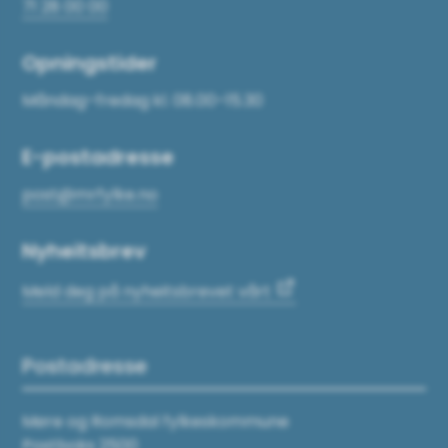
71 28 00 00
Opningstider
Måndag–fredag kl. 08.00–15.30
E-postadresse
post@mrfylke.no
Nyheitsbrev
Meld deg på nyheitsbrevet vårt
Postadresse
Møre og Romsdal fylkeskommune
Postboks 2500