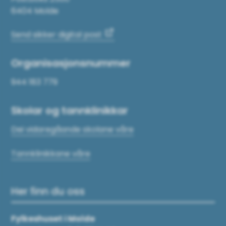
6404 Molde
Send sikker digital post
Organisasjonsnummer
944 183 779
Skolar og tannklinikkar
Dei vidaregåande skolane våre
Tannklinikkane våre
Her finn du oss
Fylkeshuset i Molde