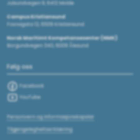
Julsundvegen 9, 6412 Molde
Campus Kristiansund
Fosnagata 12, 6509 Kristiansund
Norsk Maritimt Kompetansesenter (NMK)
Borgundvegen 340, 6009 Ålesund
Følg oss
Facebook
YouTube
Personvern og Informasjonskapslar
Tilgjengelegheitserklæring