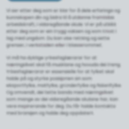
Vi ser etter deg som er klar for å dele erfaringa og
kunnskapen din og bidra til å utdanne framtidas
arbeidskraft, i vidaregåande skule. Vi er på utkikk
etter deg som er ein trygg vaksen og som trivst i
lag med ungdom. Du kan vise retning og sette
grenser, i verkstaden eller i klasserommet.
Vi må ha dyktige yrkesfaglærarar for at
næringslivet skal få musklane og hovuda dei treng.
Yrkesfaglærarar er essensielle for at fylket skal
halde på og styrke posisjonen sin som
eksportfylke, matfylke, gründerfylke og fiskerifylke.
Og omvendt, dei tette banda med næringslivet
som mange av dei vidaregåande skulane har, kan
vere inspirerande for deg. Du får halde kontakta
med bransjen og halde deg oppdatert.