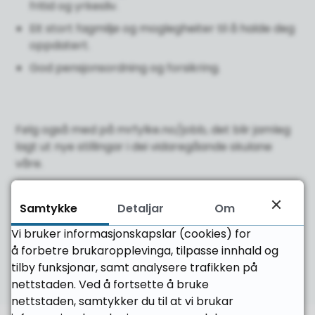
fritid og yrkesliv.
Eit stort fagmiljø og moglegheiter til å halde deg
oppdatert.
God pensjonsordning og forsikring.
Følg også med på mrfylke.no/jobb, det blir jamleg
lagt ut nye stillingar i dei vidaregåande skulane
våre.
Vi vil gjerne høyre frå deg.
Samtykke
Detaljar
Om
Vi bruker informasjonskapslar (cookies) for
å forbetre brukaropplevinga, tilpasse innhald og
tilby funksjonar, samt analysere trafikken på
nettstaden. Ved å fortsette å bruke
nettstaden, samtykker du til at vi brukar