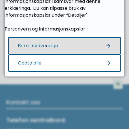
informasjonskapslar i samsvar med denne
erklæringa. Du kan tilpasse bruk av
informasjonskapslar under “Detaljer".
Personvern og Informasjonskapslar
Fann du det du leita etter?
Berre nødvendige
Ja
Nei
Godta alle
Til 
Kontakt oss
Telefon sentralbord