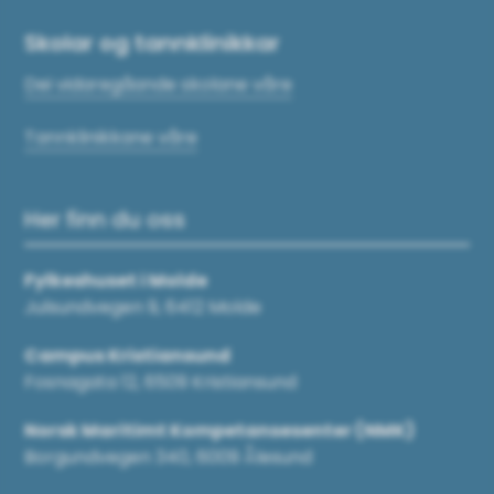
Skolar og tannklinikkar
Dei vidaregåande skolane våre
Tannklinikkane våre
Her finn du oss
Fylkeshuset i Molde
Julsundvegen 9, 6412 Molde
Campus Kristiansund
Fosnagata 12, 6509 Kristiansund
Norsk Maritimt Kompetansesenter (NMK)
Borgundvegen 340, 6009 Ålesund