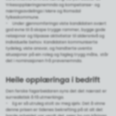
Yrkesopplæringsnemnda og kompetanse- og
næringsavdelinga i Møre og Romsdal
fylkeskommune.
- Under gjennomføringa viste kandidaten svært
god evne til å skape trygge rammer, bygge gode
relasjonar og tilpasse aktivitetar til aldersnivå og
individuelle behov. Kandidaten kommuniserte
tydeleg, viste ansvar, og handterte uventa
situasjonar på ein roleg og fagleg trygg måte, står
det i nominasjonen frå prøvenemnda.
Heile opplæringa i bedrift
Den ferske fagarbeidaren syns det det nærast er
surrealistisk å få utmerkinga.
- Eg er så utruleg stolt av meg sjølv. Det å vinne
denne prisen er tidenes bekrefting på at alt det
harde arbeidet var verdt det, seier ho om kåringa.