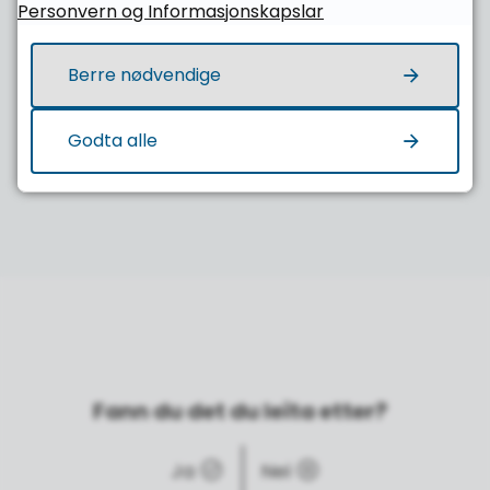
Personvern og Informasjonskapslar
Berre nødvendige
Publisert
27.01.2026 14.54
Sist endra
29.01.2026 15.35
Godta alle
Fann du det du leita etter?
Ja
Nei