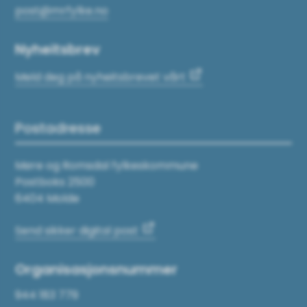
post@mrfylke.no
Nyheitsbrev
Meld deg på nyheitsbrevet vårt
Postadresse
Møre og Romsdal fylkeskommune
Postboks 2500
6404 Molde
Send sikker digital post
Organisasjonsnummer
944 183 779