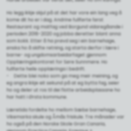
Ho legg ikkje skjul på at det har vore ein lang veg å
kome dit ho er i dag. Andrine fullførte først
Restaurant og matfag ved Borgund vidaregåande i
perioden 2018-2020 og jobba deretter blant anna
som kokk. Etter å ha prøvd seg i ein barnehage,
ønska ho å skifte retning, og starta derfor i lære i
barne- og ungdomsarbeidarfaget gjennom
Opplæringskontoret for Søre Sunnmøre. Ho
fullførte heile opplæringa i bedrift.
- Dette blei noko som ga meg meir meining, og
eg angra ikkje eit sekund på at eg bytta fag, seier
ho og deler ut ros til dei flotte arbeidsplassane ho
har hatt i Ørsta kommune.
Læretida fordelte ho mellom Sæbø barnehage,
Vikemarka skule og Åmås friskule. Tre månader var
ho også på den Norske Skole Gran Canaria,
gjennom Practica Canaria, Erasmus +.