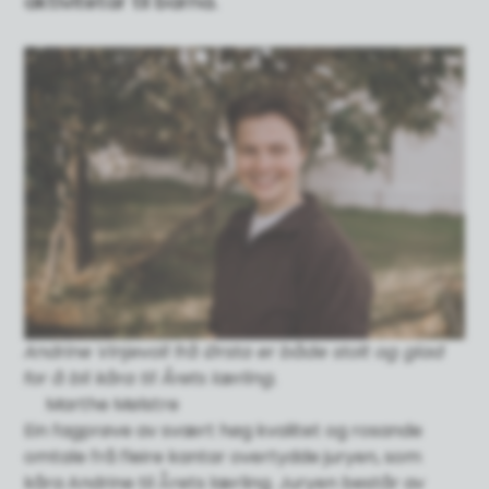
aktivitetar til barna.
Andrine Vinjevoll frå Ørsta er både stolt og glad
for å bli kåra til Årets lærling.
Marthe Mølstre
Ein fagprøve av svært høg kvalitet og rosande
omtale frå fleire kantar overtydde juryen, som
kåra Andrine til Årets lærling. Juryen består av