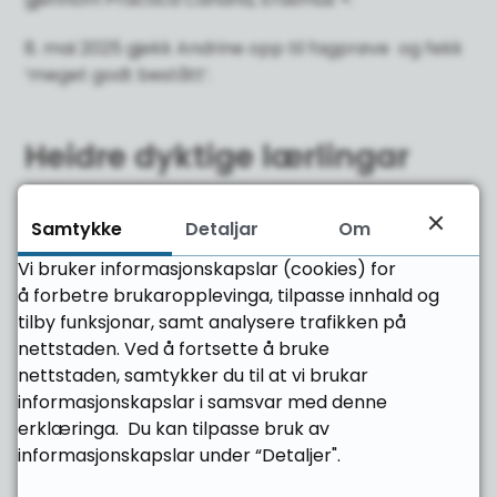
8. mai 2025 gjekk Andrine opp til fagprøve og fekk
‘meget godt bestått’.
Heidre dyktige lærlingar
Andrine blei nominert til prisen av både
Samtykke
Detaljar
Om
Opplæringskontoret Søre Sunnmøre og
prøvenemnda.
Vi bruker informasjonskapslar (cookies) for
Som Årets lærling vil ho få ein premie på 10 000
å forbetre brukaropplevinga, tilpasse innhald og
kroner, diplom og blomster.
tilby funksjonar, samt analysere trafikken på
Med prisen Årets lærling ønsker fylkeskommunen
nettstaden. Ved å fortsette å bruke
å synleggjere og heidre alle dei dyktige lærlingane i
nettstaden, samtykker du til at vi brukar
fylket.
informasjonskapslar i samsvar med denne
erklæringa. Du kan tilpasse bruk av
informasjonskapslar under “Detaljer".
Les meir om prisen Årets lærling.